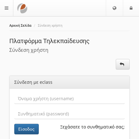
Επιλογή
Ε
$langMenu
Γλώσσας
Αρχική Σελίδα
Σύνδεση χρήστη
ζήτηση
Πλατφόρμα Τηλεκπαίδευσης
Σύνδεση χρήστη
Σύνδεση με eclass
Ξεχάσατε το συνθηματικό σας;
Είσοδος